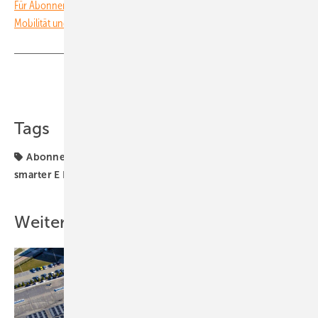
Für Abonnenten: Für Abonnenten: Neues Themenheft über E-
Mobilität und Wasserstoff
Teilen
Link kopieren
Tags
Abonnenten
E-Mobilität
Solarspeicher
The
smarter E Europe
Themenheft
Weitere Inhalte