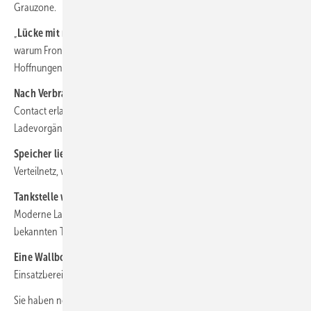
Grauzone.
„
Lücke mit neuem Produkt geschlossen“:
Martin Hackl erläutert,
warum Fronius eine eigene Wallbox entwickelt hat. Und welche
Hoffnungen er mit dem Wattpilot verbindet.
Nach Verbrauch abrechnen:
Der Charx Repay Service von Phoenix
Contact erlaubt die korrekte Verwaltung und Rückerstattung von
Ladevorgängen für die Firmenwagen der Mitarbeiter.
Speicher liefern Leistung:
Kraftvolle Stromspeicher entlasten das
Verteilnetz, wenn hohe Leistungen zum Laden gefordert werden.
Tankstelle wird Ladepark:
Üppiges Grün, Bistro und Spielplatz –
Moderne Ladestationen für E-Autos bieten viel mehr als die
bekannten Tankstellen.
Eine Wallbox für viele Kunden:
AC-Ladetechnik muss einen großen
Einsatzbereich abdecken und Schieflasten am Netz vermeiden.
Sie haben noch kein Abonnement?
Dann melden Sie sich hier an
,