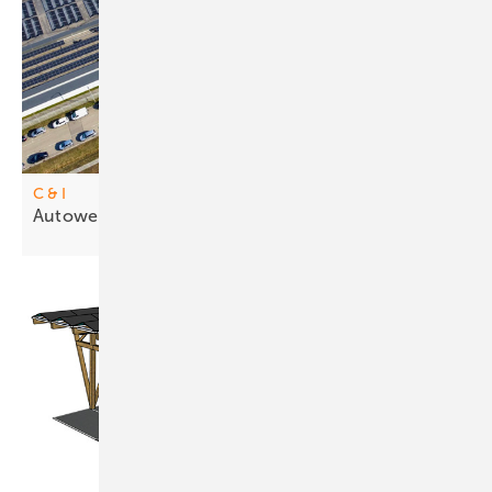
C & I
Autowe rke stellen auf Solarstrom
um