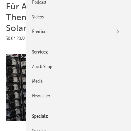
Podcast
Für Abonnenten: Neues
Themenheft über
Videos
Solarspeicher erscheint
Premium
30.04.2022
|
Druckvorschau
Services
Abo & Shop
Media
Newsletter
Specials
BIH Potsdam
Specials