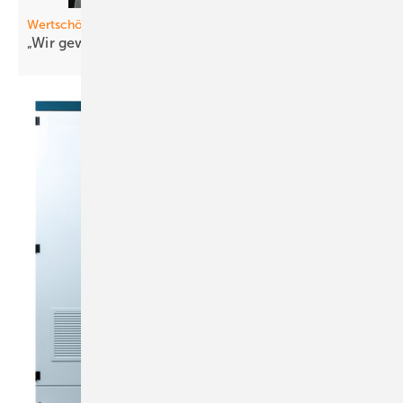
Wertschöpfung
„Wir gewi nnen m assiv
Marktanteile“