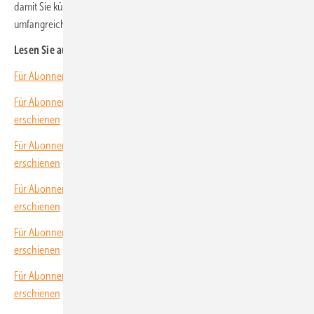
damit Sie künftig alle Hefte rechtzeitig ins Haus bekommen und unser
umfangreiches Archiv voll nutzen können.
Lesen Sie auch:
Für Abonnenten: Neues Themenheft über Solarmodule erschienen
Für Abonnenten: Neues Themenheft über Hybridgeneratoren
erschienen
Für Abonnenten: Neues Themenheft über effiziente Wartung
erschienen
Für Abonnenten: Neues Themenheft über Solarparks mit PPA
erschienen
Für Abonnenten: Neues Themenheft über Gewerbespeicher
erschienen
Für Abonnenten: Neues Themenheft über solare Architektur (BIPV)
erschienen