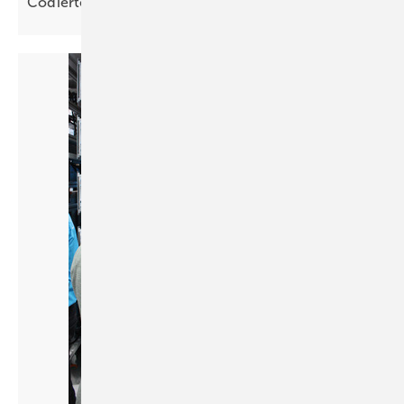
Cod ierte S teckverbinder vermeiden
Fehler