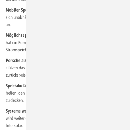
Mobiler Speicher im Haus:
Ein Unternehmer aus Sachsen macht
sich unabhängig vom Stromnetz. Dafür legt er sich mit den Behörden
an.
Möglichst praxisnah schulen:
Die Handwerkskammer in Potsdam
hat ein Kompetenzzentrum für die solare Energiewende mit
Stromspeichern aufgebaut – mit Inselnetz und Trainerplätzen.
Porsche als Diener fürs Netz:
Die Batterien des E-Sportwagens
stützen das Netz, indem sie Strom beziehen und bei Bedarf
zurückspeisen.
Spektakuläre Akkus gesucht:
Neue Materialien und Verfahren sollen
helfen, den rasant wachsenden Bedarf an effizienten Stromspeichern
zu decken.
Systeme weiter abgespeckt:
Die Montagetechnik für Flachdächer
wird weiter optimiert und vereinfacht. Wir zeigen die Neuheiten zur
Intersolar.