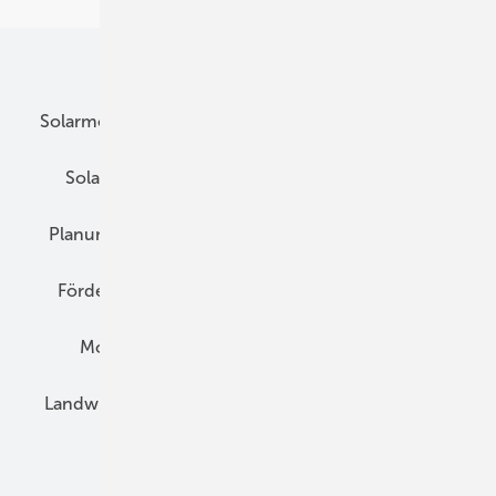
Unsere Themen
Solarmodule
DC-Technik
Wechselrichter
Solarspeicher
AC-Technik
Wartung
Planung
E-Mobilität
Wärme
Recht
Förderung
Preise
Hybridgeneratoren
Montage
Installation
Solarparks
Landwirtschaft
Mieterstrom
Fachhandel
BIPV