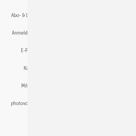
Abo- & Leserservice
AGB
Alle Inhalte chronologisch
Anmelden
Anmeldung & Registrierung
Datenschutz
E-Paper
Gentner Energy Media
Impressum
Karriere bei Gentner
Team
Mediaservice
Mitgliedschaften und Engagement
Newsletter
photovoltaik abonnieren
Privacy Manager
pv Europe
RSS-Feed
Veranstaltungen / Webinare