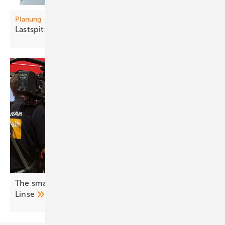
Planung
La stspit zen intelligent
steuern
The smarter E Europe: Innovationen vor der
Linse