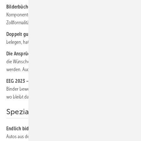
Bilderbücher für den Zoll:
Bei der Lieferung von Kabeln und
Komponenten für einen Solarpark in der Karibik erwiesen sich die
Zollformalitäten als besondere Herausforderung.
Doppelt gut fürs Klima:
Um Gründächer mit Solarmodulen zu
belegen, hat Novotegra ein neues Montagesystem entwickelt.
Die Ansprüche wachsen:
Eine Umfrage von IBC Solar offenbart, dass
die Wünsche der Installateure und ihrer Kunden umfangreicher
werden. Auch steigt die Vielfalt der Produkte.
EEG 2023 – Frischer Wind aus Berlin:
Unser Experte RA Dr. Thomas
Binder bewertet den Entwurf des neuen EEG. Wo liegen die Chancen,
wo bleibt das Gesetz unklar?
Spezial: E-Ladetechnik:
Endlich bidirektional laden:
Technisch ist es kein Problem, dass E-
Autos aus dem Netz laden und einspeisen. Rechtlich bleibt es eine