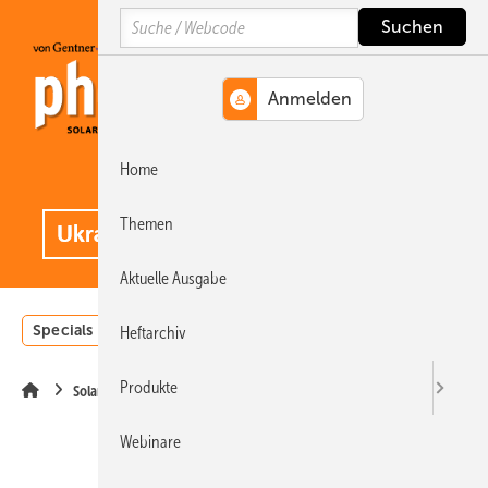
Springe
Springe
Springe
Search
auf
auf
auf
Hauptinhalt
Hauptmenü
SiteSearch
Home
MENÜ
.
Themen
Aktuelle Ausgabe
Specials
Einstrahlungsatlas
Landwirtschaft
Invest
Heftarchiv
Produkte
Solarspeicher
Webinare