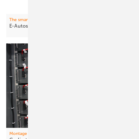
The smarter E Award
E-Aut os l aden: Volle Kraft
voraus!
Montage