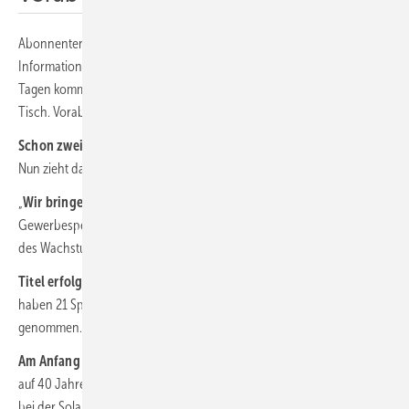
Abonnenten sind bei uns im Vorteil: Sie erhalten nutzwertige
Informationen für ihr Solargeschäft aus erster Hand. In wenigen
Tagen kommt das neue Themenheft „Neue Solarspeicher“ auf ihren
Tisch. Vorab die Themen im Überblick:
Schon zwei AKW im Keller:
Der Absatz von Stromspeichern brummt.
Nun zieht das Geschäft auch bei kommerziellen System deutlich an.
„
Wir bringen den Max Lite“:
Julia Chen stellt den neuen
Gewerbespeicher von BYD vor und erläutert die Herausforderungen
des Wachstums.
Titel erfolgreich verteidigt:
Die aktuellen Tests der HTW Berlin
haben 21 Speichersysteme von 14 Anbietern unter die Lupe
genommen.
Am Anfang war die Batterie:
Firmengründer Udo Möhrstedt blickt
auf 40 Jahre zurück: IBC Solar war Pionier bei Speicherbatterien und
bei der Solartechnik.