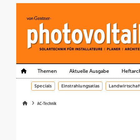
Springe
Springe
Springe
auf
auf
auf
Hauptinhalt
Hauptmenü
SiteSearch
Themen
Aktuelle Ausgabe
Heftarc
Specials
Einstrahlungsatlas
Landwirtschaf
AC-Technik