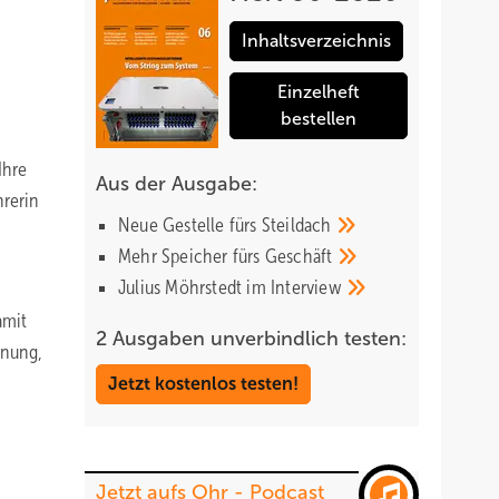
Inhaltsverzeichnis
Einzelheft
bestellen
Ihre
Aus der Ausgabe:
hrerin
Neue Gestelle fürs
Steildach
Mehr Speicher fürs
Geschäft
Julius Möhrstedt im
Interview
amit
2 Ausgaben unverbindlich testen:
nnung,
Jetzt kostenlos testen!
Jetzt aufs Ohr - Podcast