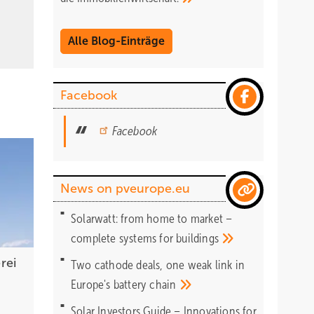
Alle Blog-Einträge
Facebook
Facebook
News on pveurope.eu
Solarwatt: from home to market –
complete systems for
buildings
rei
Two cathode deals, one weak link in
Europe's battery
chain
Solar Investors Guide – Innovations for