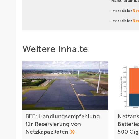
Nichts für Sie d
- monatlicher
New
- monatlicher
New
Weitere Inhalte
BEE: Handlungsempfehlung
Netzans
für Reservierung von
Batteri
Netzkapazitäten
500
Gi