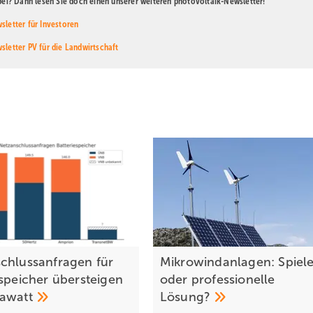
abei? Dann lesen Sie doch einen unserer weiteren photovoltaik-Newsletter!
sletter für Investoren
sletter PV für die Landwirtschaft
chlussanfragen für
Mikrowindanlagen: Spiele
espeicher übersteigen
oder professionelle
gawatt
Lösung?