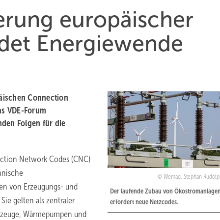
rung europäischer
det Energiewende
päischen Connection
as VDE-Forum
nden Folgen für die
nection Network Codes (CNC)
hnische
Wemag, Stephan Rudolp
ten von Erzeugungs- und
Der laufende Zubau von Ökostromanlage
ie gelten als zentraler
erfordert neue Netzcodes.
ahrzeuge, Wärmepumpen und