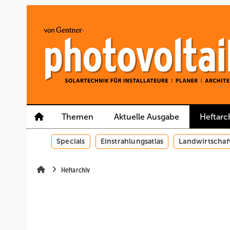
Springe
Springe
Springe
auf
auf
auf
Hauptinhalt
Hauptmenü
SiteSearch
Themen
Aktuelle Ausgabe
Heftarc
Specials
Einstrahlungsatlas
Landwirtschaf
Heftarchiv