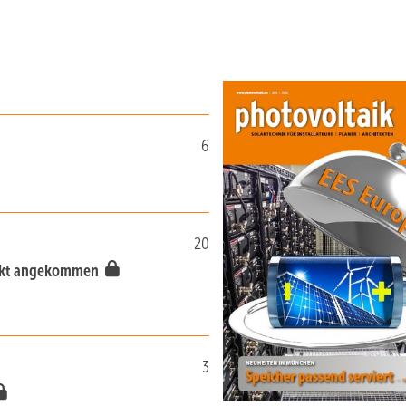
6
20
arkt angekommen
3