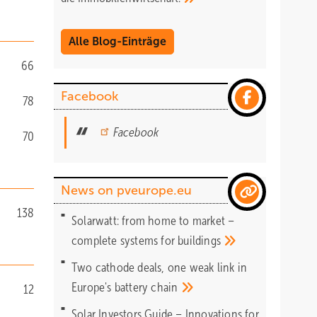
Alle Blog-Einträge
66
Facebook
78
Facebook
70
News on pveurope.eu
138
Solarwatt: from home to market –
complete systems for
buildings
Two cathode deals, one weak link in
Europe's battery
chain
12
Solar Investors Guide – Innovations for