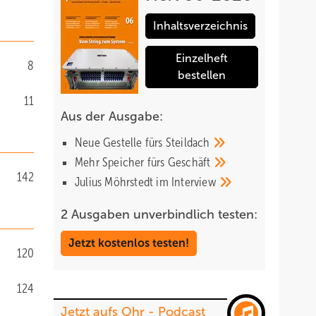
Inhaltsverzeichnis
Einzelheft
8
bestellen
11
Aus der Ausgabe:
Neue Gestelle fürs
Steildach
Mehr Speicher fürs
Geschäft
142
Julius Möhrstedt im
Interview
2 Ausgaben unverbindlich testen:
Jetzt kostenlos testen!
120
124
Jetzt aufs Ohr - Podcast