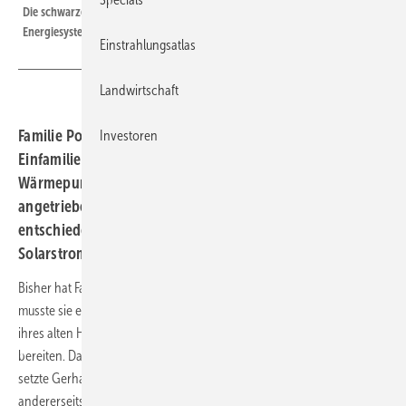
Die schwarzen Module auf dem Dach sind das Herz des gesamten
Energiesystems.
Einstrahlungsatlas
Landwirtschaft
Familie Popp hat sich beim Neubau ihres
Investoren
Einfamilienhauses für ein modernes Energiekonzept aus
Wärmepumpenheizung und Elektroauto – beides
angetrieben von selbst produziertem Solarstrom –
entschieden. Für die Erhöhung des vor Ort genutzten
Solarstromanteils sorgt ein großes Speichersystem.
Bisher hat Familie Popp aus Oberfranken mit Öl geheizt. Jedes Jahr
musste sie etwa 5.000 Liter durch den Brenner jagen, um die Räume
ihres alten Hauses zu beheizen und genügend Warmwasser zu
bereiten. Das sollte sich beim Bau eines neuen Domizils ändern. Dazu
setzte Gerhard Popp einerseits auf einen guten Dämmstandard. Doch
andererseits wollte er die Energieversorgung nict nur auf Erneuerbare