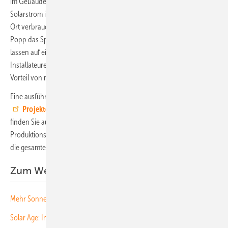
im Gebäude weiterhin abgedeckt ist, fließt dann noch überschüssiger
Solarstrom in das Verteilnetz des örtlichen Versorgers. Um den vor
Ort verbrauchten Anteil von Solarstrom zu erhöhen, hat Gerhard
Popp das Speichersystem nach einem Betriebsjahr noch aufrüsten
lassen auf ein Volumen von 15,84 Kilowattstunden. Dazu haben die
Installateure einfach ein zusätzliches Batteriemodul eingesetzt – ein
Vorteil von modular aufgebauten Speichersystemen.
Eine ausführliche Beschreibung des Systems finden Sie in der
Projektdatenbank des Architekturportals Solar Age
. Dort
finden Sie auch die konkreten Verbrauchswerte und
Produktionsdaten der Solaranlagen. Nach
Anmeldung
können Sie
die gesamten Inhalte von
Solar Age
kostenfrei nutzen.
Zum Weiterlesen:
Mehr So nn e für Gebäude
Solar Age: Infoportal für Architekten fortan kostenfrei