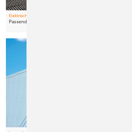
Elektrische Direktheizungen
Passende H eizung für jede
Anwendung