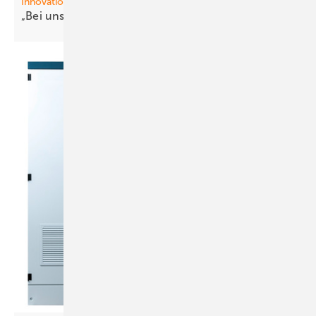
Innovationen
„Bei uns kom mt nix aus
China“