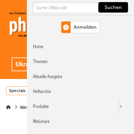
Springe
Springe
Springe
Search
auf
auf
auf
Hauptinhalt
Hauptmenü
SiteSearch
Home
MENÜ
.
Themen
Aktuelle Ausgabe
Specials
Einstrahlungsatlas
Landwirtschaft
Invest
Heftarchiv
Produkte
Wärme
Webinare