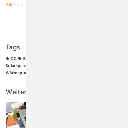
Vollelektrisches Haus spart 49 Prozent Energiekosten
Teilen
Link kopieren
Tags
DC
E3
Einfamilienhaus
Solaranlage
Solarspeicher
Speicher
Strom & Wärme
Wärme
Wärmepumpe
Weitere Inhalte