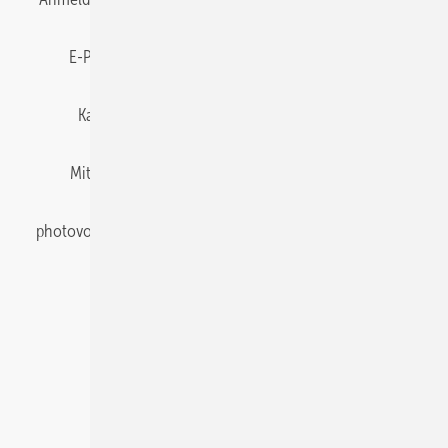
E-Paper
Gentner Energy Media
Impressum
Karriere bei Gentner
Team
Mediaservice
Mitgliedschaften und Engagement
Newsletter
photovoltaik abonnieren
Privacy Manager
pv Europe
RSS-Feed
Veranstaltungen / Webinare
© 2026 photovoltaik