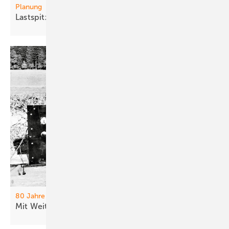
Planung
La stspit zen intelligent
steuern
80 Jahre
Mit Wei tsi cht und
Erfindergeist