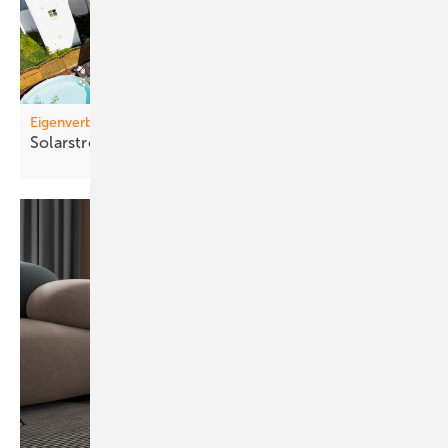
Eigenverbrauch
Solarstrom entlastet
Gemeinden