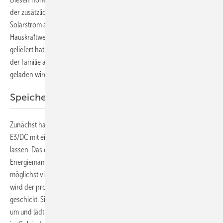
der zusätzlich im Keller installiert ist. Denn wenn nicht genügend
Solarstrom aus der Anlage auf dem Dach selbst kommt, kann das
Hauskraftwerk, das der Osnabrücker Speicherhersteller E3/DC
geliefert hat, weitere Sonnenstrom liefern. Auf diese Weise gelingt es
der Familie auch, das Elektroauto, das mit einer Wallbox in der Garage
geladen wird, zur Hälfte mit Solarstrom zu betanken.
Speicherkapazität erhöht
Zunächst hatte die Familie zunächst ein Hauskraftwerk S10 E von
E3/DC mit einer Kapazität von 10,56 Kilowattstunden installierten
lassen. Das dreiphasige Gerät kann mit einem integrierten
Energiemanagement die einzelnen Verbraucher so steuern, dass
möglichst viel Solarstrom vor Ort verbraucht wird. Denn dadurch
wird der produzierte Solarstrom zunächst an die Verbrauhcer vor Ort
geschickt. Sind diese ausreichend versorgt, schaltet das Management
um und lädt den Speicher. Erst wenn dieser voll ist und der Verbrauch