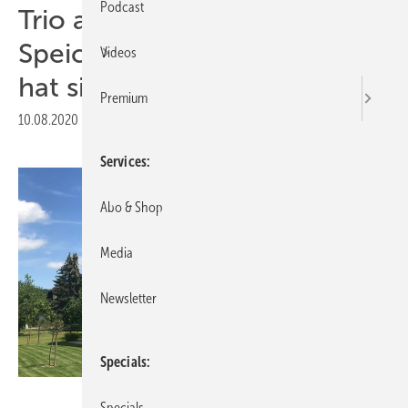
Podcast
Trio aus Solaranlage,
Speicher und Wärmepumpe
Videos
hat sich bewährt
Premium
10.08.2020
|
Druckvorschau
Services
Abo & Shop
Media
Newsletter
Specials
Gerhard Popp
Specials