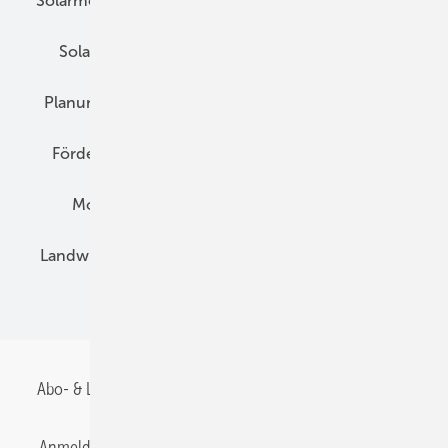
Solarmodule
DC-Technik
Wechselrichter
Solarspeicher
AC-Technik
Wartung
Planung
E-Mobilität
Wärme
Recht
Förderung
Preise
Hybridgeneratoren
Montage
Installation
Solarparks
Landwirtschaft
Mieterstrom
Fachhandel
BIPV
Abo- & Leserservice
AGB
Alle Inhalte chronologisch
Anmelden
Anmeldung & Registrierung
Datenschutz