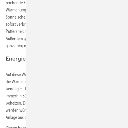
reichende Erdsonden verlegt, um von dort die Wärme für die
Wärmepumpe zu beziehen. Die Anlage läuft hauptsächlich, wenn die
Sonne scheint und die Module ausreichend Strom liefern. Was nicht
sofort verbraucht wird, schickt die Wärmepumpe in einen
Pufferspeicher mit einem Fassungsvermögen von 1.000 Litern.
Außerdem gibt es eine Lüftungsanlage mit Wärmerückgewinnung, die
ganzjährig in Betrieb ist.
Energieverbrauch drastisch reduziert
Auf diese Weise verbraucht die Familie nur ein Zehntel der Energie für
die Wärmebereitstellung, die sie im alten und viel kleineren Gebäude
benötigte. Denn sie kann das neue Haus mit einer Wohnfläche von
immerhin 300 Quadratmetern mit nur 5.200 Kilowattstunden Strom
beheizen. Das ist das Äquivalent, das mit 520 Litern Heizöl erreicht
werden würde. Dabei kommt mehr als die Hälfte des Stroms für die
Anlage aus dem Solargenerator auf dem Dach.
Diesen hohen Wert erreicht die Familie Pop mit einem Stromspeicher,