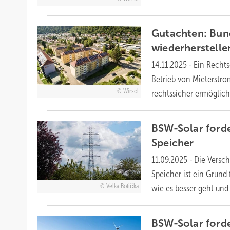
Gutachten: Bun
wiederherstelle
14.11.2025
-
Ein Recht
Betrieb von Mieterstr
Wirsol
rechtssicher
ermöglich
BSW-Solar forde
Speicher
11.09.2025
-
Die Versch
Speicher ist ein Grund
Velka Botička
wie es besser geht und
BSW-Solar forde