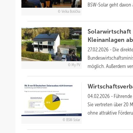
BSW-Solar geht davon 
Velka Botička
Solarwirtschaft
Kleinanlagen
a
27.02.2026
-
Die direkt
Bundeswirtschaftsminis
My PV
möglich. Außerdem ver
Wirtschaftsverb
04.02.2026
-
Führende 
Sie vertreten über 20 
ohne attraktive Förder
BSW-Solar