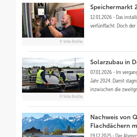
Speichermarkt 
12.01.2026
-
Das instal
verfünffacht. Doch der 
Velka Botička
Solarzubau in D
07.01.2026
-
Im vergang
Jahr 2024. Damit stagni
inzwischen die zweitg
Velka Botička
Nachweis von Qu
Flachdächern
m
19.12.2025
-
Der Abgren