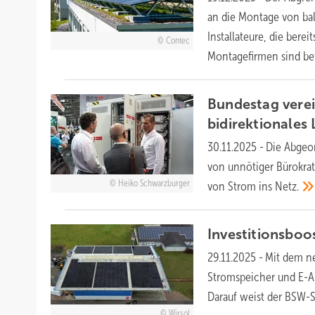
an die Montage von bal
Installateure, die berei
Contec
Montagefirmen sind
be
Bundestag verei
bidirektionales
30.11.2025
-
Die Abgeor
von unnötiger Bürokrat
Heiko Schwarzburger
von Strom ins
Netz.
Investitionsboo
29.11.2025
-
Mit dem n
Stromspeicher und E-Au
Darauf weist der BSW-
Wirsol