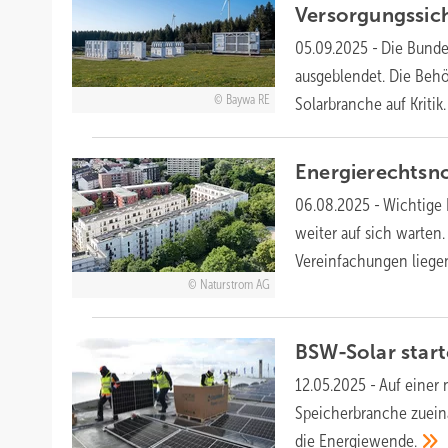
Versorgungssic
05.09.2025
-
Die Bunde
ausgeblendet. Die Behör
Baywa RE
Solarbranche auf Kritik
Energierechtsno
06.08.2025
-
Wichtige 
weiter auf sich warten.
Vereinfachungen
liege
Naturstrom AG
BSW-Solar start
12.05.2025
-
Auf einer
Speicherbranche zueina
die
Energiewende.