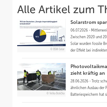
Alle Artikel zum
Solarstrom spart
06.07.2026
-
Mittlerwei
Zwischen 2020 und 20
Solar wurden fossile Br
BSW-Solar
der Effekt bei indirekt
Photovoltaikmar
zieht kräftig
an
28.06.2026
-
Trotz sch
ähnlichen Ausbau der 
Velka Botička
Batteriespeichern hat 