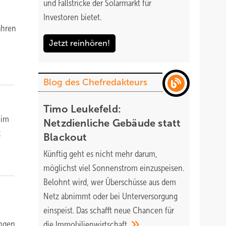
und Fallstricke der Solarmarkt für
Investoren bietet.
ahren
Jetzt reinhören!
Blog des Chefredakteurs
Timo Leukefeld:
 im
Netzdienliche Gebäude statt
k
Blackout
Künftig geht es nicht mehr darum,
möglichst viel Sonnenstrom einzuspeisen.
Belohnt wird, wer Überschüsse aus dem
Netz abnimmt oder bei Unterversorgung
einspeist. Das schafft neue Chancen für
ungen
die
Immobilienwirtschaft.