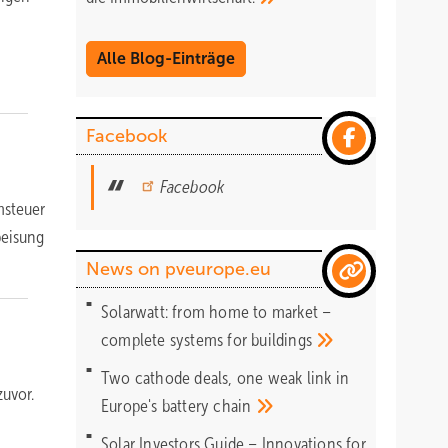
Alle Blog-Einträge
Facebook
Facebook
msteuer
peisung
News on pveurope.eu
Solarwatt: from home to market –
complete systems for
buildings
Two cathode deals, one weak link in
zuvor.
Europe's battery
chain
Solar Investors Guide – Innovations for