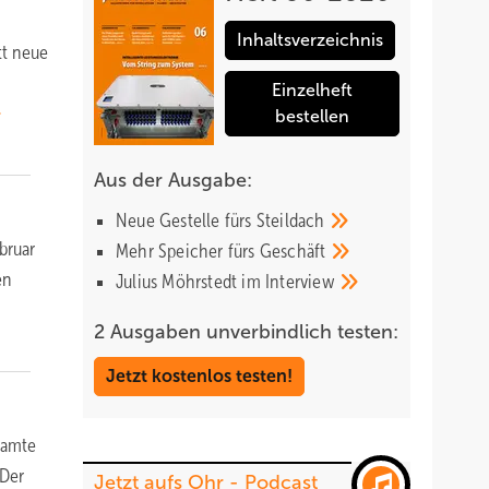
Inhaltsverzeichnis
tt neue
Einzelheft
bestellen
Aus der Ausgabe:
Neue Gestelle fürs
Steildach
bruar
Mehr Speicher fürs
Geschäft
en
Julius Möhrstedt im
Interview
2 Ausgaben unverbindlich testen:
Jetzt kostenlos testen!
samte
 Der
Jetzt aufs Ohr - Podcast