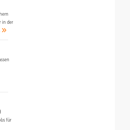
chern
 in der
.
assen
d
bs für