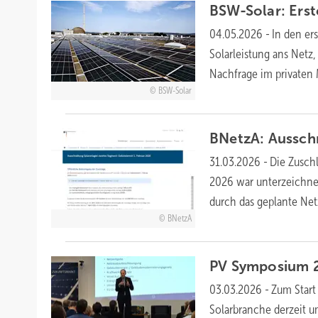
BSW-Solar: Ers
04.05.2026
-
In den er
Solarleistung ans Netz,
Nachfrage im privaten
BSW-Solar
BNetzA: Aussch
31.03.2026
-
Die Zuschl
2026 war unterzeichnet
durch das geplante
Net
BNetzA
PV Symposium 2
03.03.2026
-
Zum Start
Solarbranche derzeit u