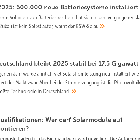
2025: 600.000 neue Batteriesysteme
installiert
lierte Volumen von Batteriespeichern hat sich in den vergangenen J
Zubau ist kein Selbstläufer, warnt der
BSW-Solar.
eutschland bleibt 2025 stabil bei 17,5
Gigawatt
enen Jahr wurde ähnlich viel Solarstromleistung neu installiert wie
ert der Markt zwar. Aber bei der Stromerzeugung ist die Photovoltai
rößte Technologie in
Deutschland.
alifikationen: Wer darf Solarmodule auf
ontieren?
zungsleitfaden für das Fachhandwerk wird novelliert. Die Anforder