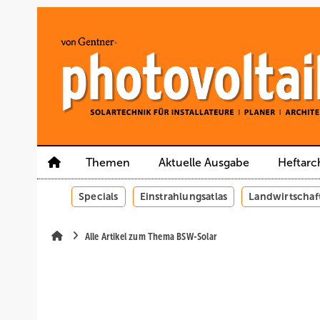
Springe
Springe
Springe
auf
auf
auf
Hauptinhalt
Hauptmenü
SiteSearch
Themen
Aktuelle Ausgabe
Heftarc
Specials
Einstrahlungsatlas
Landwirtschaf
Alle Artikel zum Thema BSW-Solar