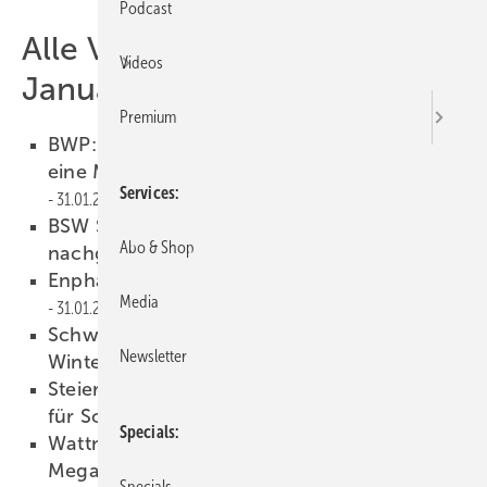
Podcast
Alle Veröffentlichungen im
Videos
Januar 2023
Premium
BWP: Wärmepumpenbranche kann bis 2030
eine Million Geräte jährlich installieren
Services
31.01.2023
BSW Solar: Solarheizungen noch stärker
Abo & Shop
nachgefragt
31.01.2023
Enphase Energy erweitert Angebot in Europa
Media
31.01.2023
Schweizer PV-Tagung 2023: Mehr
Newsletter
Winterstrom und Agri-PV
30.01.2023
Steiermark: Landesregierung legt Bauzonen
für Solarparks fest
30.01.2023
Specials
Wattner baut zwei Solarparks mit 75
Megawatt in Sachsen-Anhalt
30.01.2023
Specials