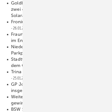
Goldbeck Solar und Imwind kombinieren
zwei österreichische Windparks mit
Solaranlagen
26.01.2023
Fronius: Wattpilot mit neuen Features
26.01.2023
Fraunhofer ISE: Gebäude stärker als Puffer
im Energiesystem nutzen
25.01.2023
Niederösterreich fördert solare
Parkplatzüberdachungen
25.01.2023
Stadtwerke Uelzen nehmen Solarpark neben
dem Gefängnis in Betrieb
25.01.2023
Trina Solar: Vertex N mit 595 Watt Leistung
25.01.2023
GP Joule ordert Elektrolyseure mit
insgesamt zehn Megawatt
24.01.2023
Weiterbildungsinitiative für Flüchtlinge
gewinnt Solarpreis
24.01.2023
BSW Solar: Anhebung der