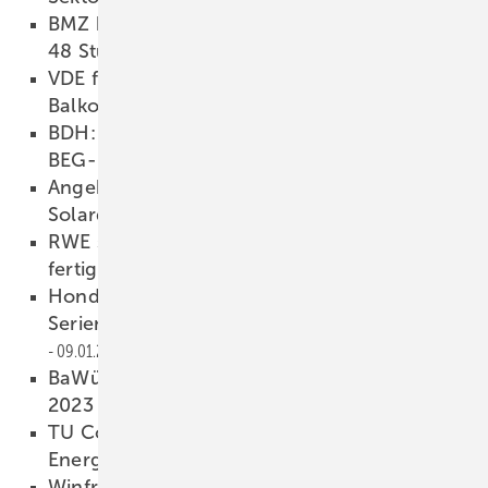
BMZ bietet Speicherreparatur innerhalb von
48 Stunden
11.01.2023
VDE fordert einfachere Regeln für
Balkonkraftwerke
11.01.2023
BDH: Brennstoffzellenheizungen bekommen
BEG-Förderung
11.01.2023
Angebot der Woche: Schlüsselfertiges
Solardach in Sachsen-Anhalt
10.01.2023
RWE stellt Großbatterie mit 117 Megawatt
fertig
10.01.2023
Honda und Next Kraftwerke präqualifizeren
Serienelektroautos für Regelleistung
09.01.2023
BaWü: finale Stufe der Solarpflicht greift in
2023
09.01.2023
TU Cottbus: Mehr als 52 Millionen Euro für
Energieforschung in der Lausitz
09.01.2023
Winfried Wahl von Longi: Optimale