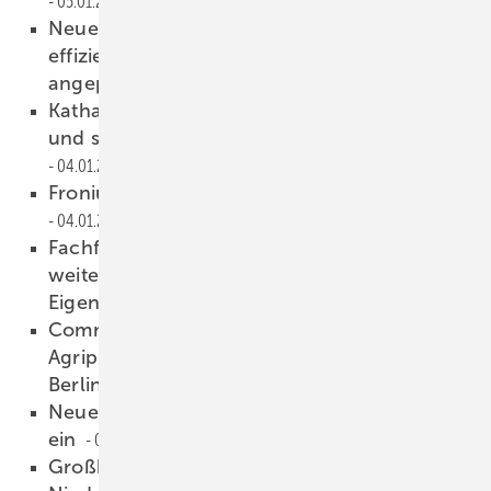
05.01.2023
Neue Regeln 2023: Bundesförderung für
effiziente Gebäude und Wärmepumpen
angepasst
05.01.2023
Katharina David von K2 Systems: Einfache
und schnelle Montage auf dem Dach
04.01.2023
Fronius baut Werke für Wechselrichter aus
04.01.2023
Fachfrage: Müssen Anlagenbetreiber
weiterhin Umsatzsteuer auf den
Eigenverbrauch bezahlen?
04.01.2023
Commerzbanktochter finanziert riesige
Agriphotovoltaikanlage in der Nähe von
Berlin
04.01.2023
Neue Regeln 2023: Berlin führt Solarpflicht
ein
03.01.2023
Großhändler Suntastic Solar eröffnet