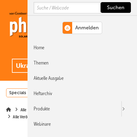
Springe
Springe
Springe
Search
auf
auf
auf
Hauptinhalt
Hauptmenü
SiteSearch
Home
MENÜ
.
Themen
Aktuelle Ausgabe
Specials
Einstrahlungsatlas
Landwirtschaft
Invest
Heftarchiv
Produkte
Alle Inhalte chronologisch
Alle Veröffentlichungen im Januar 2023
Webinare