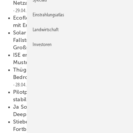
Netzanschlussverfahren für Energiespeicher
29.04.2026
Einstrahlungsatlas
Ecoflowzeigt dreiphasiges Speichersystem
mit Ersatzstrom
29.04.2026
Landwirtschaft
Solar Investors Guide #5: Perspektiven und
Fallstricke für Investitionen in Solarparks und
Investoren
Großspeicher
29.04.2026
ISE entwickelt farbige Solarfolien mit
Mustern
28.04.2026
Thüga-Umfrage: Cyberangriffe sind größte
Bedrohung für Versorgungssicherheit
28.04.2026
Pilotprojekt Viflex: Wärmepumpen
stabilisieren das Stromnetz
28.04.2026
Ja Solar präsentiert neue Module der
Deepblue-5.0-Reihe
28.04.2026
Stiebel Eltron erweitert Angebot zur
Fortbildung für Installateure
28.04.2026