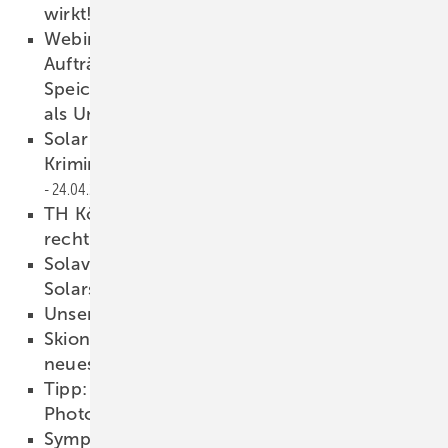
wirkt!
25.04.2026
Webinaraufzeichnung: Alte Anlagen, neue
Aufträge – unabhängige
Speichernachrüstung mit der Backup-Box
als Umsatzbooster
24.04.2026
Solar Investors Guide #7: Cybersicherheit –
Kriminelle kommen übers Internet
24.04.2026
TH Köln: Quartierspeicher scheitern an
rechtlichen Hürden
24.04.2026
Solavita: Intelligente Lösungen für
Solarstrom
24.04.2026
Unsere Produkte der Woche­
24.04.2026
Skion vollzieht BMZ-Übernahme und stellt
neues Führungsduo vor
23.04.2026
Tipp: So sichern Sie Ihre Investition in
Photovoltaik
23.04.2026
Symposium Zukunft Wärme vom 19. bis 21.