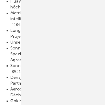
Huawei Fusionsolar: Utility-Speicher mit
höchster Sicherheit
10.04.2026
Metrify plant Rollout von 2,5 Millionen
intelligenten Stromzählern bis 2030
10.04.2026
Longi: Neue Solarmodule fürs
Projektgeschäft
10.04.2026
Unsere Produkte der Woche­
10.04.2026
Sonnenstrom von Acker und Scheune: Unser
Spezial für die doppelte Ernte in
Agrarbetrieben
09.04.2026
Sonnen senkt Preise für Heimspeicher
09.04.2026
Densys PV5 und Bauer Solar bauen
Partnerschaft aus
09.04.2026
Aerocompact: Einfache Montage auf
Dächern und an Fassaden
09.04.2026
Gokin Solar zeigt großes Modul mit 700