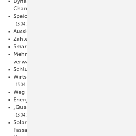
Dynam ische Strompreise bieten neue
Chancen
13.04.2026
Sp eicher treiben Umbau der Netze voran
13.04.2026
Aussichten für 2026
13.04.2026
Zähler ohne Anschluss
13.04.2026
Smarte Energie
13.04.2026
Mehr Geräte vernetzen, mehr Daten
verwalten
13.04.2026
Schluss mit Zettelchaos
13.04.2026
Wirtschaftlichen Betrieb am Netz sichern
13.04.2026
Weg von der Vergütung
13.04.2026
Energie im Pool versenkt
13.04.2026
„Qualität der Komponenten ist das A und O“
13.04.2026
Solar-Planit: Update mit Stringplanung und
Fassadenoptionen
13.04.2026