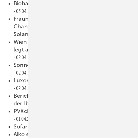
Biohaus-Stiftung braucht 150.000 Euro
03.04.2026
Fraunhofer ISE und ISC Konstanz sehen
Chancen für europäische Hersteller von
Solarmaschinen
02.04.2026
Wien entschlackt Genehmigungsverfahren –
legt aber zu niedrige Ausbauziele fest
02.04.2026
Sonnen nach ISO 27001 zertifiziert
02.04.2026
Luxor Solar sortiert Eco-Line-Portfolio neu
02.04.2026
Bericht benennt Ursachen für Blackout auf
der Iberischen Halbinsel
01.04.2026
PVXchange: Modulpreise legen weiter zu
01.04.2026
Sofar: Neue Speicher für C&I
01.04.2026
Aiko erhält TÜV-Süd-Zertifikat für