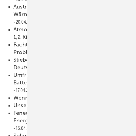
Austria Email startet
Wärmepumpenschulung für Installateure
20.04.2026
Atmoce: Modulwechselrichter liefert bis zu
1,2 Kilowatt
20.04.2026
Fachtagung des VdS zu Schäden und
Problemen an Solaranlagen
20.04.2026
Stiebel Eltron sucht älteste Wärmepumpe
Deutschlands
17.04.2026
Umfrage: Bevölkerung bevorzugt
Batteriespeicher vor fossilen Gaskraftwerken
17.04.2026
Wenn die Klemme stresst
17.04.2026
Unsere Produkte der Woche­
17.04.2026
Fenecon und The Mobility House verzahnen
Energiemanagement und Ladeinfrastruktur
16.04.2026
Solar Investors Guide #6: Solaranlagen und