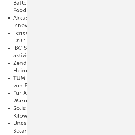
Batteriespeicher für Mantos International
Food
07.04.2026
Akkusys: Wechselrichter von Midea mit
innovativer Systemarchitektur
06.04.2026
Fenecon: Drei neue Speicher für C&I
05.04.2026
IBC Solar: Mehr Flächen für Photovoltaik
aktivieren
04.04.2026
Zendure: KI-gestützte Stecker-Systeme fürs
Heim
03.04.2026
TUM entschlüsselt Alterungsmechanismus
von Perowskitzellen
03.04.2026
Für Abonnenten: Neues Themenheft über E-
Wärme ist erschienen
03.04.2026
Solis: Neuer Hybridwechselrichter leistet 125
Kilowatt
03.04.2026
Unsere Produkte der Woche­ – Fokus
Solarmodule
03.04.2026