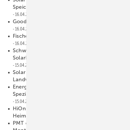
Speicher gegen Cyberangriffe schützen
16.04.2026
Goodwe: Solarlösungen für alle Flächen
16.04.2026
Fischer zeigt neues Clip-System für Fassaden
16.04.2026
Schweiz: Bessere Stimmung in der
Solarbranche trotz Marktstagnation
15.04.2026
Solar Investor‘s Guide #8: Agri-PV für
Landwirte und Investoren
15.04.2026
Energiepreisbremse vom Flachdach – unser
Spezial zur Photovoltaik im Gewerbe
15.04.2026
HiOne KI-Modus maximiert die Rendite der
Heimenergiespeicherung
15.04.2026
Anzeige
PMT erhält abZ für Gründach-