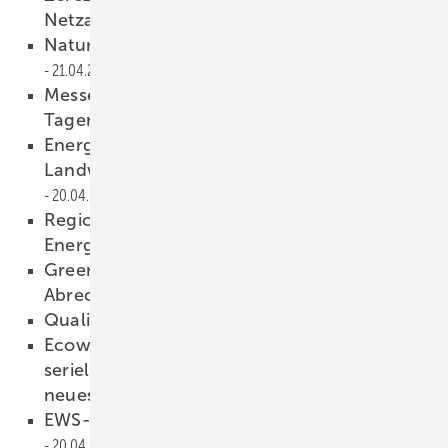
Netzanschluss von Solaranlagen
21.04.2026
Naturstrom sichert Strompreis bis Ende 2030
21.04.2026
Messe in Wien: Volles Programm an beiden
Tagen
21.04.2026
Energy Decentral – die Solaroffensive in der
Landwirtschaft geht in die nächste Runde
20.04.2026
Regionale Solarmessen stärken
Energiewende vor Ort
20.04.2026
Green Planet Energy automatisiert
Abrechnung für Mieterstrom
20.04.2026
Qualität von Solarmodulen
20.04.2026
Ecoworks bringt Wohnanlage in Hagen mit
serieller Sanierung energetisch auf den
neuesten Stand
20.04.2026
EWS-Analyse: Zubau berappelt sich
20.04.2026