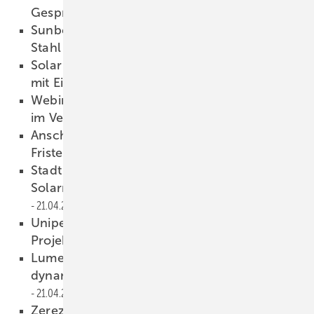
Gespräch
22.04.2026
Sunbeam: Montagesystem aus recyceltem
Stahl
22.04.2026
Solar Investors Guide #4: Langzeitspeicher
mit Eisen-Flow-Technik
22.04.2026
Webinaraufzeichnung: Ratenzahlung direkt
im Verkaufsgespräch anbieten
21.04.2026
Anschluss erlaubt, wenn Netzbetreiber
Fristen nicht einhält
21.04.2026
Stadt Karlsruhe kombiniert senkrechte
Solarmodule mit Dachbegrünung
21.04.2026
Uniper: Große Erfahrungen im
Projektgeschäft
21.04.2026
Lumenhaus und Naturstrom kombinieren
dynamischen Stromtarif mit Heimspeicher
21.04.2026
Zerez: API-Schnittstelle beschleunigt