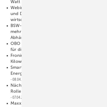
Watt
09.04.2026
Webinar: E-LKW-Flotten mit PV, Speicher
und DC-Ladeinfrastruktur intelligent und
wirtschaftlich elektrifizieren
08.04.2026
BSW-Umfrage: Bevölkerung wünscht sich
mehr Ökoenergie gegen fossile
Abhängigkeit
08.04.2026
OBO Bettermann: Ganzheitliche Lösungen
für die Installation
08.04.2026
Fronius: Hochvoltbatterie mit bis zu 32
Kilowattstunden
08.04.2026
Smart kombiniert: Integrierte
Energielösungen für Eigenheime im Fokus
08.04.2026
Anzeige
Nächster Newsletter für Investoren: Keine
Rolle rückwärts beim Netzanschluss!
07.04.2026
Maxx Solar baut Solarfläche und