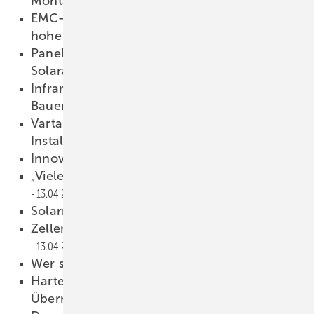
Montagesystem
15.04.2026
EMC-direct: PA12 und Edelstahl sichern
hohe Lebensdauer
14.04.2026
Panelgitter bietet Taubenschutz für
Solaranlagen
14.04.2026
Infrarotheizung: Schlüssel zum bezahlbaren
Bauen und Wohnen
13.04.2026
Varta Storage startet Empower-Tour für
Installateure
13.04.2026
Innovati on en vor der Linse
13.04.2026
„Viele Schäd en sind in Teilen vermeidbar“
13.04.2026
Solarmodule
13.04.2026
Zellen und Folien genau unter der Lupe
13.04.2026
Wer speichert effizient?
13.04.2026
Harte Tests schützen vor bösen
Überraschungen
13.04.2026