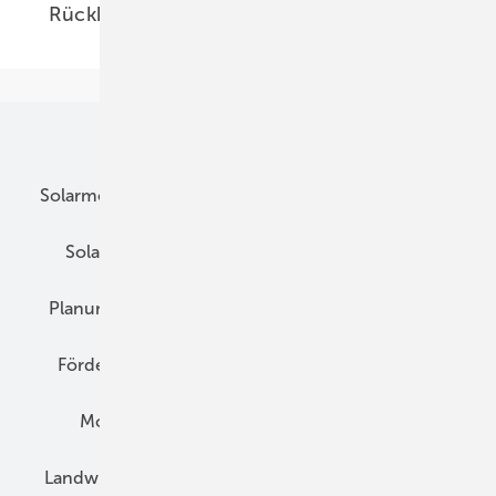
Rückkontaktmodul
01.04.2026
Unsere Themen
Solarmodule
DC-Technik
Wechselrichter
Solarspeicher
AC-Technik
Wartung
Planung
E-Mobilität
Wärme
Recht
Förderung
Preise
Hybridgeneratoren
Montage
Installation
Solarparks
Landwirtschaft
Mieterstrom
Fachhandel