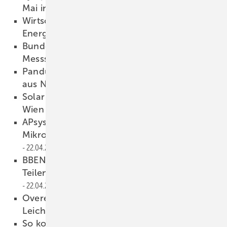
Mai in Marburg
23.04.2026
Wirtschaftsministerium entwirft Novelle des
Energierechts
23.04.2026
Bundesnetzagentur geht gegen säumige
Messstellenbetreiber vor
23.04.2026
Panduit zeigt UV-beständige Kabelbinder
aus Nylon
23.04.2026
Solar Solutions – Erfolgreicher Auftakt in
Wien
23.04.2026
APsystems: Dreiphasiger
Mikrowechselrichter für acht Module
22.04.2026
BBEN: Verteilnetzbetreiber blockieren das
Teilen von Solarstrom im Mehrfamilienhaus
22.04.2026
Overeasy Solar veröffentlicht Hinweise für
Leichtbauphotovoltaik
22.04.2026
So kommen Sie mit Journalisten ins