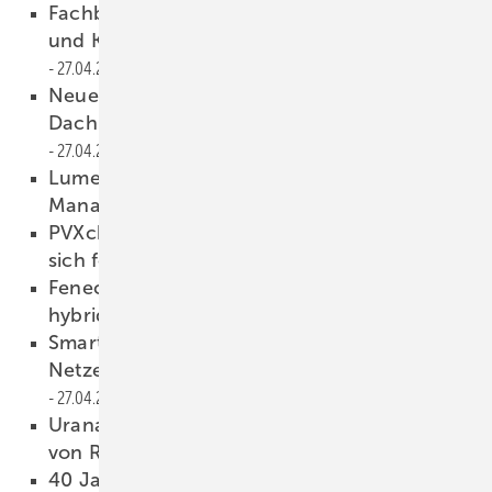
Fachbetriebe gewinnen mit Finanzierung
und KI-Unterstützung mehr Aufträge
27.04.2026
Neue Normen für die Solarmontage auf dem
Dach – PV Austria erklärt die Regeln
27.04.2026
Lumenhaus: Smarter Speicher mit KI-
Manager
27.04.2026
PVXchange: Anstieg der Modulpreise setzt
sich fort
27.04.2026
Fenecon zeigt neuen Gewerbespeicher mit
hybridem Wechselrichter
27.04.2026
Smart-Meter-Analyse: Ersparnis bei
Netzentgelten variiert stark nach Region
27.04.2026
Uranatlas: Atomkraft verstärkt Abhängigkeit
von Russland
26.04.2026
40 Jahre nach Tschernobyl – Ihre Hilfe