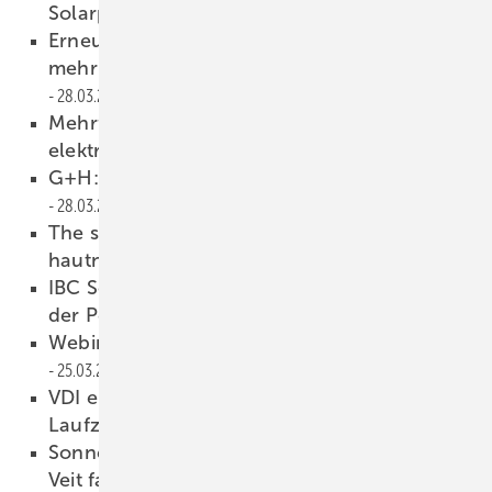
Solarparks
28.03.2022
Erneuerbare deckten im Januar und Februar
mehr als die Hälfte des Stromverbrauchs
28.03.2022
Mehrfamilienhaus in Graz wird komplett
elektrisch versorgt
28.03.2022
G+H: Installationskanal dämmt Kabelbrände
28.03.2022
The smarter E Europe 2022: Energiewende
hautnah erleben
28.03.2022
Anzeige
IBC Solar: LeTID-Test bestätigt hohe Qualität
der Perc-Module
26.03.2022
Webinar: PPA – Risiken gut einhegen
25.03.2022
VDI empfiehlt Ökostrom-Turbo statt AKW-
Laufzeitverlängerung
25.03.2022
Sonnenkraft: Modulausstoß des Werks in St.
Veit fast verdoppelt
25.03.2022