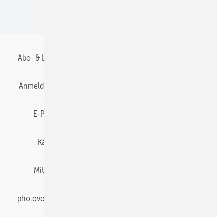
BIPV
Abo- & Leserservice
AGB
Alle Inhalte chronologisch
Anmelden
Anmeldung & Registrierung
Datenschutz
E-Paper
Gentner Energy Media
Impressum
Karriere bei Gentner
Team
Mediaservice
Mitgliedschaften und Engagement
Newsletter
photovoltaik abonnieren
Privacy Manager
pv Europe