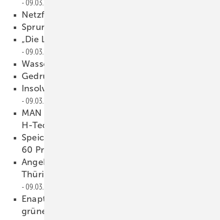
09.03.2022
Netzfernes Speichersystem
09.03.2022
Sprung auf 8 00 Megawatt
09.03.2022
„Die Lieferkrise i st nicht vorbei“
09.03.2022
Wass ersto ff für Bus und Bahn
09.03.2022
Gedruckte Marmoroptik
09.03.2022
Insolvenz: BGH als letzte Rettung
09.03.2022
MAN investiert bis zu 500 Millionen Euro in
H-Tec
09.03.2022
Speichermarkt in Deutschland wächst um
60 Prozent
09.03.2022
Angebot der Woche: Zwei Anlagen in
Thüringen mit zusammen 44,58 Kilowatt
09.03.2022
Enapter: AEM-Elektrolyseur EL 4.0 für
grünen Wasserstoff
09.03.2022