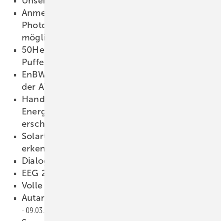
Unsere Produkte der Woche
11.03.2022
Anmeldung zur österreichischen
Photovoltaiktagung nur noch bis 15. März
möglich
10.03.2022
50Hertz: Wärmepumpen und E-Autos als
Puffer im Stromnetz
10.03.2022
EnBW nimmt Schnellladepark für E-Autos an
der A7 bei Bispingen in Betrieb
10.03.2022
Handreichung zur Prüfung von
Energiecontracting-Vereinbarungen
erschienen
10.03.2022
Solartektor: alles vom Isofehler bis Zellbruch
erkennen
10.03.2022
Dialog
09.03.2022
EEG 2.0: Flächen entfesseln
09.03.2022
Volle Hütte in München
09.03.2022
Autarkes Ta ndem für die Solarkunden
09.03.2022