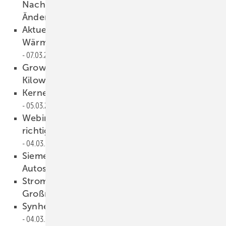
Nachbesserungen der geplanten
Änderungen
07.03.2022
Aktuelle Studie: Klimaneutrale
Wärmeversorgung bis 2035 ist möglich
07.03.2022
Growatt: Stringwechselrichter mit 125
Kilowatt
07.03.2022
Kernenergie ist Kriegsenergie, Herr Söder!
05.03.2022
Webinar am 24. März 2022: Solaranlagen
richtig vor Blitzeinschlag schützen
04.03.2022
Siemens stellt einfaches Ladekonzept für E-
Autos vor
04.03.2022
Stromspeicher kappen Lastspitzen einer
Großmolkerei
04.03.2022
Synhelion: Take-off mit Solarkerosin
04.03.2022