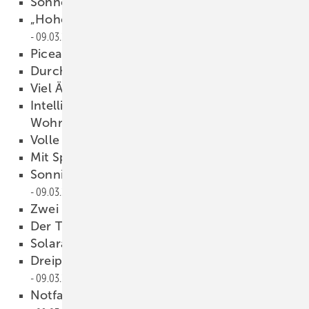
Sonnengas H₂
09.03.2022
„Hohe Strompre ise helfen sehr“
09.03.2022
Picea: B2B-Vertrieb ausbauen
09.03.2022
Durchblick im Dschungel
09.03.2022
Viel Ärger vorm Bau
09.03.2022
Intelligent er Energiemanager für den
Wohnbau
09.03.2022
Volle Pull e m it 64 Kilowatt
09.03.2022
Mit Spannung gespeichert
09.03.2022
Sonnige Zeiten für Wärmepumpen
09.03.2022
Zwei neue Hybridwechselrichter
09.03.2022
Der Tauro jetzt für 50 Kilowatt
09.03.2022
Solarakku liefert auch Notstrom
09.03.2022
Dreiphasiger Hybridwechselrichter
09.03.2022
Notfallsysteme sicher mit Strom versorgen