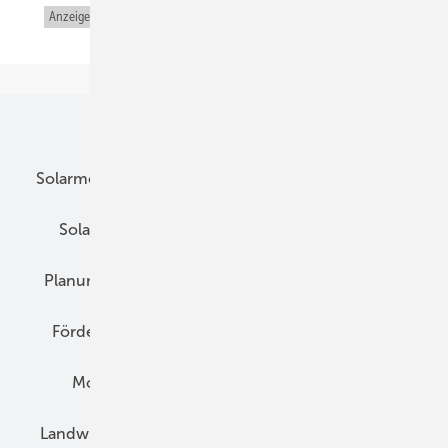
Anzeige
Unsere Themen
Solarmodule
DC-Technik
Wechselrichter
Solarspeicher
AC-Technik
Wartung
Planung
E-Mobilität
Wärme
Recht
Förderung
Preise
Hybridgeneratoren
Montage
Installation
Solarparks
Landwirtschaft
Mieterstrom
Fachhandel